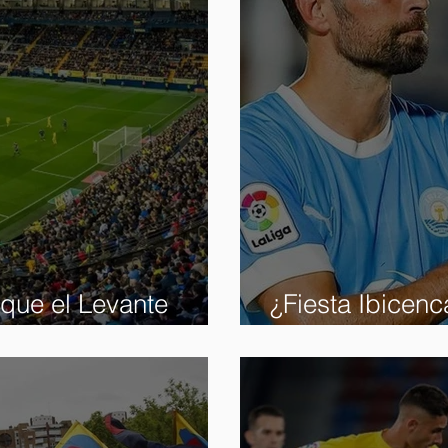
e que el Levante
¿Fiesta Ibicen
 B
rutinaria?