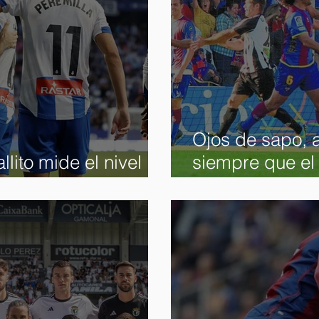
Ojos de sapo, a
llito mide el nivel
siempre que el 
te
Cartagena gan