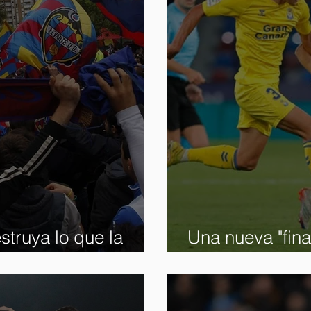
struya lo que la
Una nueva "fina
ado
miedo a perder