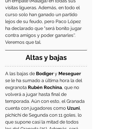
un empate (Málaga) en todas sus 
visitas ligueras. Además, en todo el 
curso solo han ganado un partido 
lejos de su feudo, pero Paco López 
ha declarado que "será bonito jugar 
contra amigos y poder ganarles''. 
Veremos que tal.
 Altas y bajas 
A las bajas de
 Bodiger
 y 
Meseguer
se le ha sumado a última hora la del 
exgranota 
Rubén Rochina
, que no 
volverá a jugar hasta final de 
temporada. Aún con esto, el Granada 
cuenta con jugadores como 
Uzuni
, 
pichichi de Segunda con 11 goles, lo 
que supone casi la mitad de todos 
los del Granada (25). Además, será 