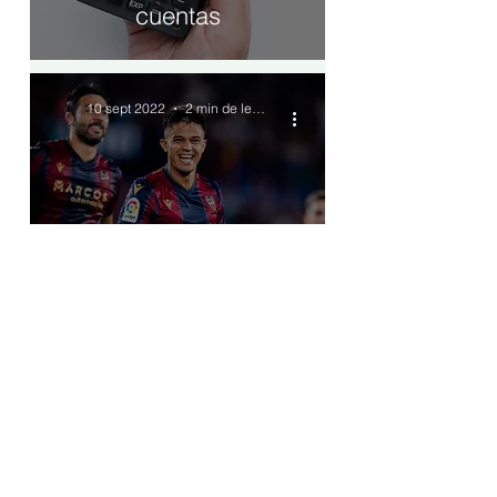
cuentas
10 sept 2022
2 min de lectura
Tres puntos para tomar
carrerilla
9 sept 2022
1 min de lectura