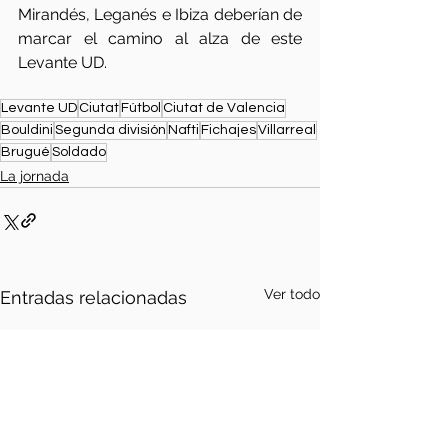
Mirandés, Leganés e Ibiza deberían de 
marcar el camino al alza de este 
Levante UD. 
Levante UD
Ciutat
Fútbol
Ciutat de Valencia
Bouldini
Segunda división
Nafti
Fichajes
Villarreal
Brugué
Soldado
La jornada
Ver todo
Entradas relacionadas