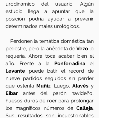
urodinámico del usuario. Algún 
estudio llega a apuntar que la 
posición podría ayudar a prevenir 
determinados males urológicos.
   Perdonen la temática doméstica tan 
pedestre, pero la anécdota de 
Vezo
 lo 
requería. Ahora toca acabar bien el 
año. Frente a la 
Ponferradina
 el 
Levante
 puede batir el récord de 
nueve partidos seguidos sin perder 
que ostenta 
Muñiz
. Luego, 
Alavés
 y 
Eibar
 antes del parón navideño, 
huesos duros de roer para prolongar 
los magníficos números de 
Calleja
.  
Sus resultados son incuestionables 
(15 de 21 puntos) con el único “pero” 
de no saber cerrar los partidos. Todo 
se andará. Aunque, visto lo visto, 