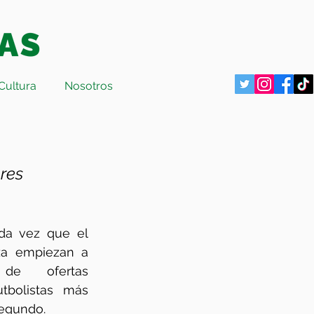
Cultura
Nosotros
res 
Será casualidad. Pero cada vez que el 
a empiezan a 
de ofertas 
bolistas más 
egundo. 