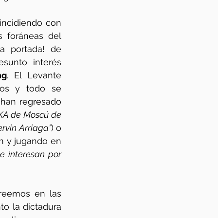
incidiendo con 
s foráneas del 
equipo, se aireaba en ¡la portada! de 
sunto interés 
ng
. El Levante 
os y todo se 
 han regresado 
KA de Moscú de 
rvin Arriaga”
) o 
n y jugando en 
 interesan por 
reemos en las 
o la dictadura 