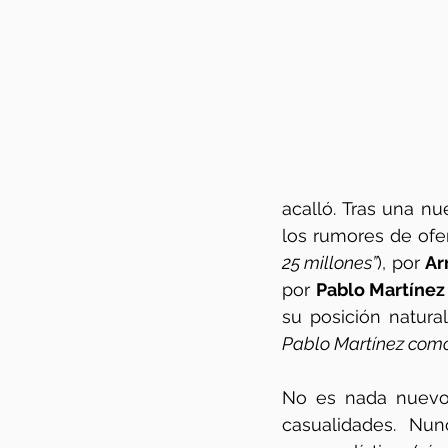
acalló. Tras una nu
los rumores de ofe
25 millones”
), por 
Ar
por 
Pablo Martínez
su posición natura
Pablo Martínez como
No es nada nuevo.
casualidades.  Nunc