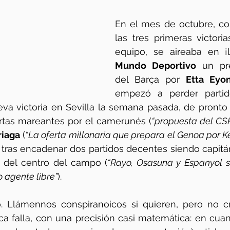
En el mes de octubre, co
las tres primeras victoria
Mundo Deportivo
 un pre
del Barça por 
Etta Eyo
empezó a perder partid
eva victoria en Sevilla la semana pasada, de pronto
rtas mareantes por el camerunés (
“propuesta del CS
riaga
 (
“La oferta millonaria que prepara el Genoa por Ke
 tras encadenar dos partidos decentes siendo capitá
l del centro del campo (
“Rayo, Osasuna y Espanyol se
 agente libre”
).
 Llámennos conspiranoicos si quieren, pero no c
a falla, con una precisión casi matemática: en cuant