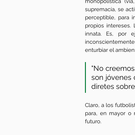
monopolística (vía
supremacía, se act
perceptible, para i
propios intereses.
innata. Es, por e
inconscientemente 
enturbiar el ambien
"No creemos e
son jóvenes 
diretes sobre
Claro, a los futboli
para, en mayor o 
futuro.