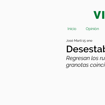
Inicio
Opinión
José Martí
15 ene
Desestab
Regresan los ru
granotas coinci