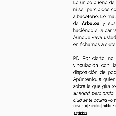
Lo único bueno de 
ni ser percibidos c
albaceteño. Lo malo
de 
Arbeloa
 y sus
haciéndole la cama
Aunque vaya usted a
en ficharnos a siete
P.D: Por cierto, n
vinculación con l
disposición de pod
Apúntenlo, a quien
sobre la que gira t
su edad, pero anda, 
club se le ocurra -o
Levante
Morales
Pablo Ma
Opinión