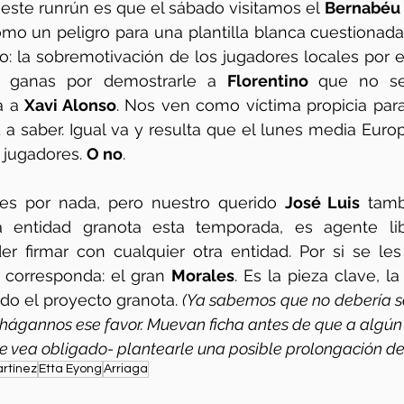
este runrún es que el sábado visitamos el 
Bernabéu
omo un peligro para una plantilla blanca cuestionada t
: la sobremotivación de los jugadores locales por el
 ganas por demostrarle a 
Florentino 
que no se
 a 
Xavi Alonso
. Nos ven como víctima propicia para 
 saber. Igual va y resulta que el lunes media Europa
 jugadores. 
O no
.  
o es por nada, pero nuestro querido 
José Luis
 tamb
a entidad granota esta temporada, es agente li
er firmar con cualquier otra entidad. Por si se les
 corresponda: el gran 
Morales
. Es la pieza clave, la
odo el proyecto granota.
 (Ya sabemos que no debería s
hágannos ese favor. Muevan ficha antes de que a algún 
 se vea obligado- plantearle una posible prolongación de 
rtínez
Etta Eyong
Arriaga