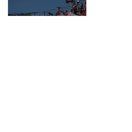
El equipo revelación
EMAIL
vivenciasgranotas@gmail.com
REDES SOCIALES