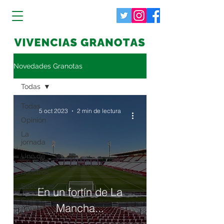
Novedades Granotas
Todas
Todas
5 oct 2023
2 min de lectura
Opinión
La
jornada
Uno de
los
nuestros
Secciones
En un fortín de La
Carlos
Mancha...
Álvarez