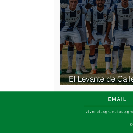
El Levante de Calle
andadas
EMAIL
vivenciasgranotas@gm
©