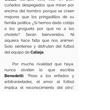
cuñados despegados que miran por 
encima del hombro porque se creen 
mejores que los pringadillos de su 
familia política. ¿Si hemos dado cobijo 
a los groguets por qué no a los 
chotets? Serán bienvenidos. Ni 
siquiera hace falta que nos animen. 
Solo siéntense y disfruten del fútbol 
del equipo de 
Calleja
.  
   Por mucha rivalidad que haya, 
nunca olviden lo que escribía 
Benedetti
: “Pese a los enfados y 
arbitrariedades, el amor al fútbol 
implica el reconocimiento del otro”. 
Estaría bien que entre todos 
intentásemos romper el vidrioso mar 
de los estereotipos. Pero supongo 