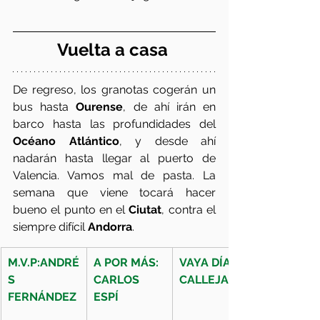
Vuelta a casa 
De regreso, los granotas cogerán un 
bus hasta 
Ourense
, de ahí irán en 
barco hasta las profundidades del 
Océano Atlántico
, y desde ahí 
nadarán hasta llegar al puerto de 
Valencia. Vamos mal de pasta. La 
semana que viene tocará hacer 
bueno el punto en el 
Ciutat
, contra el 
siempre difícil 
Andorra
.
M.V.P:ANDRÉ
A POR MÁS: 
VAYA DÍA: 
S     
CARLOS 
CALLEJA 
FERNÁNDEZ 
ESPÍ