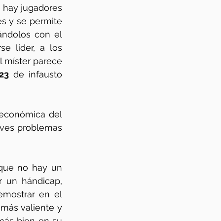
 hay jugadores 
es y se permite 
ándolos con el 
 líder, a los 
 míster parece 
23
 de infausto 
 económica del 
aves problemas 
que no hay un 
 un hándicap, 
emostrar en el 
más valiente y 
ás bien en su 