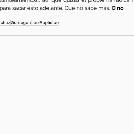
para sacar esto adelante. Que no sabe más. 
O no
. 
nchez
Gurdogan
Leo Baptistao