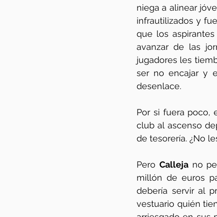
niega a alinear jóv
infrautilizados y fu
que los aspirantes
avanzar de las jor
jugadores les tiemb
ser no encajar y e
desenlace. 
Por si fuera poco, 
club al ascenso dep
de tesorería. ¿No le
Pero 
Calleja
 no pe
millón de euros pa
debería servir al 
vestuario quién tie
arriesgado en sus 