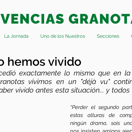
La Jornada
Uno de los Nuestros
Secciones
lo hemos vivido
cedió exactamente lo mismo que en la
ranotas vivimos en un "déjà vu" contin
ber vivido antes esta situación... y todo
“Perder el segundo part
estas alturas de comp
ningún drama, sois uno
nos insisten amigos ajen