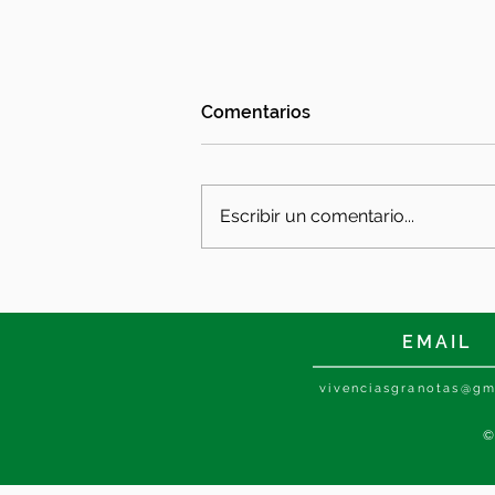
Comentarios
Escribir un comentario...
El Estadi de Rascanya
EMAIL
vivenciasgranotas@gm
©