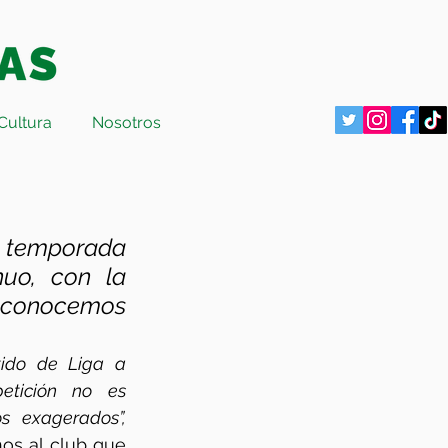
Cultura
Nosotros
 temporada 
uo, con la 
s conocemos 
ido de Liga a 
etición no es 
s exagerados”,
os al club que 