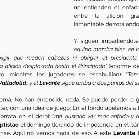
no entienden el enfado
entre la afición gra
lamentable derrota andor
Y siguen impartiéndote
equipo marcha bien en la 
xigir que rueden cabezas ni obligar al presidente 
la afición desplazada hasta el Principado” 
(enorme de
to, mientras los jugadores se escabullían). “
Valladolid
… y el 
Levante
 sigue arriba a dos puntos del s
lema. No han entendido nada. Se puede perder o ga
derrota en el derbi: 
“me gustaría ver más enfado y d
ptistao
 el domingo llorando de impotencia en el párki
ense. Aquí no vemos nada de eso. A este 
Levante
 