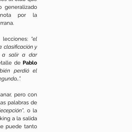
 generalizado 
nota por la 
rana. 
 lecciones:
 “el 
clasificación y 
a salir a dar 
talle de 
Pablo 
También perdió el 
egundo…”.
nar, pero con 
dignidad, con carácter, con una idea de juego. En el fondo apelamos a las palabras de 
ecepción”
, o la 
ng a la salida 
le puede tanto 