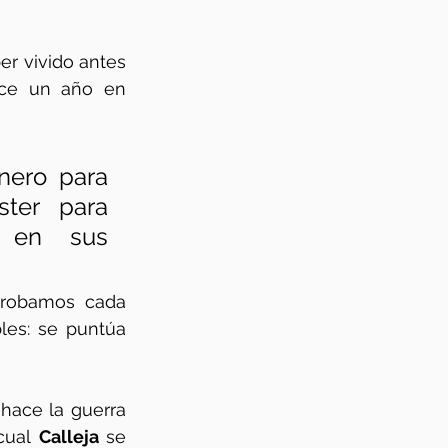
r vivido antes 
ce un año en 
ero para 
er para  
 en sus 
probamos cada 
es: se puntúa 
hace la guerra 
cual 
Calleja 
se 