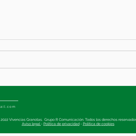
Lo d
Adiós de una vez (o no)
ail.com
 2022 Vivencias Granotas. Grupo R Comunicación. Todos los derechos reservado
Aviso legal
-
Política de privacidad
-
Política de cookies