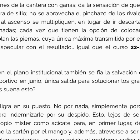
enes de la cantera con ganas; da la sensación de que
era de sitio; no se aprovecha el pinchazo de los rival
 al ascenso se multipliquen, en lugar de ir descart
nadas; cada vez que tienen la opción de colocarse
lan las piernas, cuya única máxima transmitida por el
specular con el resultado… Igual que el curso 
22-
en el plano institucional también se fía la salvación
ortivo en junio, única salida para solucionar los gr
s suena esto?  
ligra en su puesto. No por nada, simplemente por
ra indemnizarle por su despido. Esto, lejos de ser
propio míster como acicate para, en primer lugar, d
ne la sartén por el mango y, además, atreverse a ser 
planteamientos… aunque quizás el problema radica m