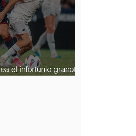
a el infortunio granota
t con gol y oreja