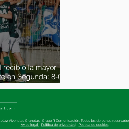
l recibió la mayor
te en Segunda: 8-0
6/47
ail.com
 2022 Vivencias Granotas. Grupo R Comunicación. Todos los derechos reservado
Aviso legal
-
Política de privacidad
-
Política de cookies