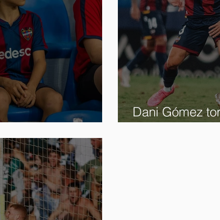
Dani Gómez tore
r
y sale del Ciuta