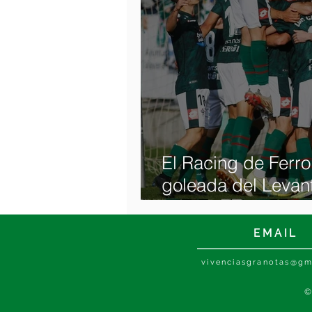
El Racing de Ferro
goleada del Levan
en la temporada 4
EMAIL
vivenciasgranotas@gm
©