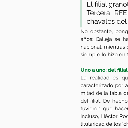
E
l filial gra
Tercera RFE
chavales del f
No obstante, ponga
años: Calleja se h
nacional, mientras 
siempre lo hizo en
Uno a uno: del filia
La realidad es q
caracterizado por a
mitad de la tabla d
del filial. De hec
tuvieron que hacer
incluso, Héctor Rod
titularidad de los ‘c