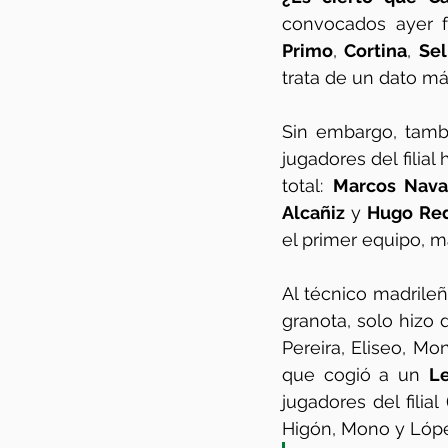
convocados ayer f
Primo
, 
Cortina
, 
Sel
trata de un dato má
Sin embargo, tamb
jugadores del filial
total: 
Marcos Nava
Alcañiz
 y 
Hugo Re
el primer equipo, m
Al técnico madrile
granota, solo hizo
Pereira, Eliseo, Mo
que cogió a un 
L
jugadores del filia
Higón, Mono y Lópe