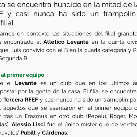
nota se encuentra hundido en la mitad de l
F y casi nunca ha sido un trampolín 
ilial
mos en contexto las situaciones del filial granota
a encontrado al 
Atlético Levante
 en la quinta divi
que Luis convivió con el B en la cuarta categoría y P
 Segunda B. 
l al primer equipo
ue el 
Levante
 es un club que en los últimos a
postar por la gente de la casa. El filial se encuentra
e 
Tercera RFEF
 y casi nunca ha sido un trampolín par
ho, aquellos que se asentaron en el primer equipo c
 tras un Erasmus en otro club (Pepelu, Roger, Mora
as). 
Alessio Lisci
 fue el único míster que de verdad
havales’ 
Pubill
 y 
Cárdenas
. 