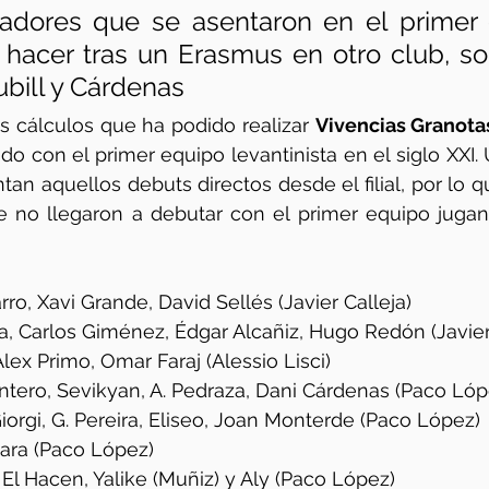
adores que se asentaron en el primer 
 hacer tras un Erasmus en otro club, sol
ubill y Cárdenas
os cálculos que ha podido realizar 
Vivencias Granota
ado con el primer equipo levantinista en el siglo XXI. 
e no llegaron a debutar con el primer equipo jugan
ro, Xavi Grande, David Sellés (Javier Calleja)
a, Carlos Giménez, Édgar Alcañiz, Hugo Redón (Javier
Alex Primo, Omar Faraj (Alessio Lisci)
ntero, Sevikyan, A. Pedraza, Dani Cárdenas (Paco Lóp
iorgi, G. Pereira, Eliseo, Joan Monterde (Paco López)
ara (Paco López)
El Hacen, Yalike (Muñiz) y Aly (Paco López)