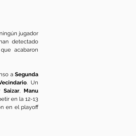
ningún jugador 
 han detectado 
 que acabaron 
enso a 
Segunda 
Vecindario
. Un 
r 
Saizar
, 
Manu 
etir en la 12-13 
 en el playoff 