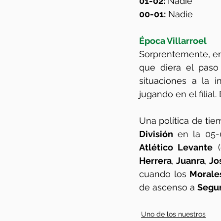
01-02:
 Nadie
00-01:
 Nadie
Época Villarroel
Sorprentemente, en 
que diera el paso 
situaciones a la i
jugando en el filial.
Una política de tie
División 
en la 05-
Atlético Levante
 
Herrera
, 
Juanra
, 
Jo
cuando los 
Morale
de ascenso a 
Segu
Uno de los nuestros