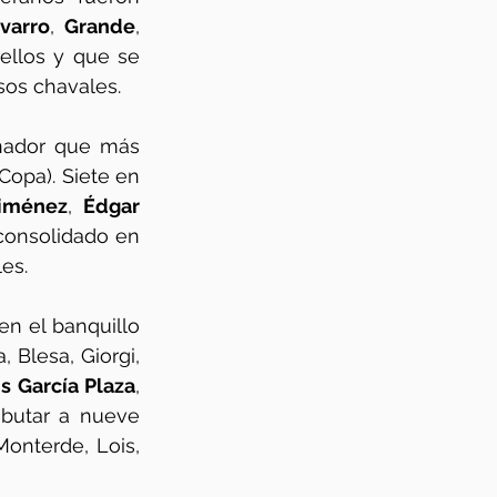
varro
, 
Grande
, 
ellos y que se 
sos chavales. 
enador que más 
Copa). Siete en 
Giménez
, 
Édgar 
consolidado en 
es. 
en el banquillo 
 Blesa, Giorgi, 
is García Plaza
, 
butar a nueve 
onterde, Lois, 