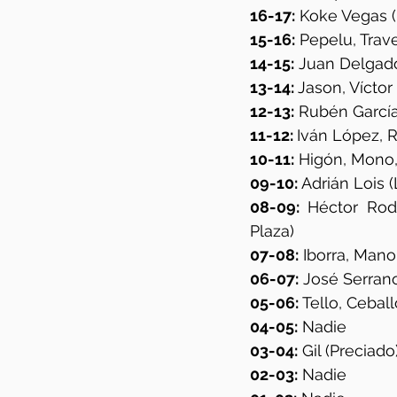
16-17:
 Koke Vegas 
15-16:
 Pepelu, Trave
14-15:
 Juan Delgado
13-14: 
Jason, Víctor
12-13:
 Rubén García
11-12: 
Iván López, R
10-11:
 Higón, Mono,
09-10: 
Adrián Lois (
08-09:
 Héctor Rod
Plaza)
07-08:
 Iborra, Mano
06-07:
 José Serran
05-06:
 Tello, Ceball
04-05:
 Nadie
03-04:
 Gil (Preciado
02-03:
 Nadie