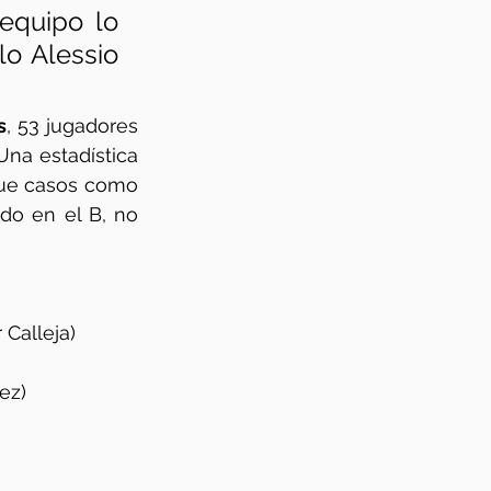
equipo lo 
o Alessio 
s
, 53 jugadores 
Una estadística 
en la que solo cuentan aquellos debuts directos desde el filial, por lo que casos como 
do en el B, no 
 Calleja)
ez)