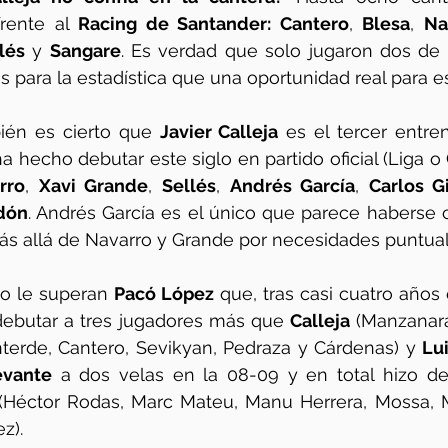
rente al 
Racing de Santander: Cantero
, 
Blesa
, 
Na
lés
 y 
Sangare
. Es verdad que solo jugaron dos de 
s para la estadística que una oportunidad real para e
ién es cierto que 
Javier Calleja
 es el tercer entr
 ha hecho debutar este siglo en partido oficial (Liga o 
rro
, 
Xavi Grande
, 
Sellés
, 
Andrés García
, 
Carlos 
dón
. Andrés García es el único que parece haberse 
ás allá de Navarro y Grande por necesidades puntual
ño le superan 
Pacó López
 que, tras casi cuatro años 
 debutar a tres jugadores más que 
Calleja
 (Manzanara,
nterde, Cantero, Sevikyan, Pedraza y Cárdenas) y 
Lu
evante
 a dos velas en la 08-09 y en total hizo de
l (Héctor Rodas, Marc Mateu, Manu Herrera, Mossa, M
z). 