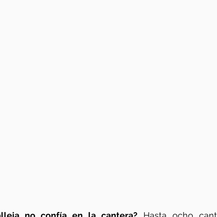
lleja no confía en la cantera?
 Hasta ocho cant