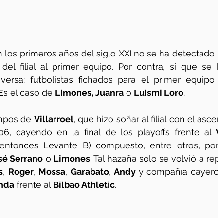
los primeros años del siglo XXI no se ha detectado 
del filial al primer equipo. Por contra, sí que se
nversa: futbolistas fichados para el primer equipo
 Es el caso de 
Limones, Juanra
 o 
Luismi Loro
. 
mpos de 
Villarroel
, que hizo soñar al filial con el asc
06, cayendo en la final de los playoffs frente al 
(entonces Levante B) compuesto, entre otros, po
sé Serrano
 o 
Limones
. Tal hazaña solo se volvió a rep
s
, 
Roger
, 
Mossa
, 
Garabato
, 
Andy 
y compañía cayeron
nda
 frente al 
Bilbao Athletic
.