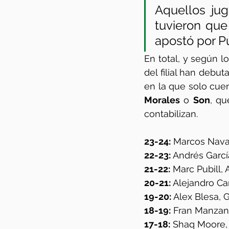
Aquellos jug
tuvieron que
apostó por P
En total, y según l
del filial han debut
Morales
 o 
Son
, qu
contabilizan.
23-24:
 Marcos Navar
22-23:
 Andrés Garcí
21-22:
 Marc Pubill, 
20-21:
 Alejandro Ca
19-20: 
Alex Blesa, G
18-19:
 Fran Manzan
17-18:
 Shaq Moore, 