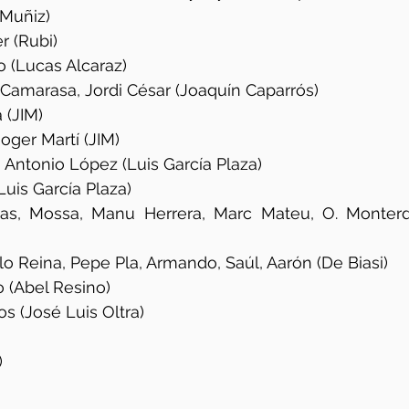
(Muñiz)
r (Rubi)
 (Lucas Alcaraz)
 Camarasa, Jordi César (Joaquín Caparrós)
 (JIM)
oger Martí (JIM)
 Antonio López (Luis García Plaza)
Luis García Plaza)
as, Mossa, Manu Herrera, Marc Mateu, O. Monterde
lo Reina, Pepe Pla, Armando, Saúl, Aarón (De Biasi)
o (Abel Resino)
os (José Luis Oltra)
)