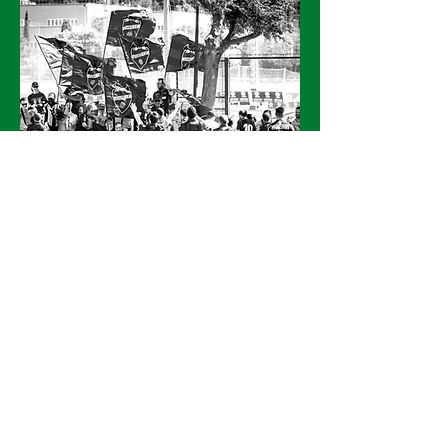
Levante EDI
EMAIL
vivenciasgranotas@gmail.com