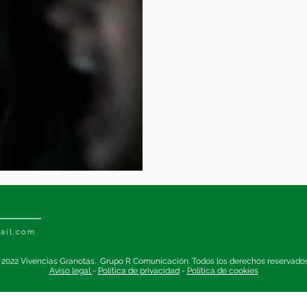
 Levante”
ail.com
 2022 Vivencias Granotas. Grupo R Comunicación. Todos los derechos reservado
Aviso legal
-
Política de privacidad
-
Política de cookies