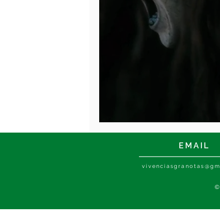
“Los centrales del
EMAIL
vivenciasgranotas@gm
©