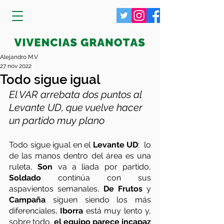
Alejandro M.V
27 nov 2022
Todo sigue igual
El VAR arrebata dos puntos al 
Levante UD, que vuelve hacer 
un partido muy plano
Todo sigue igual en el 
Levante UD
:  lo 
de las manos dentro del área es una 
ruleta, 
Son
 va a liada por partido, 
Soldado
 continúa con sus 
aspavientos semanales, 
De Frutos
 y 
Campaña 
siguen siendo los más 
diferenciales, 
Iborra
 está muy lento y, 
sobre todo, 
el equipo parece incapaz 