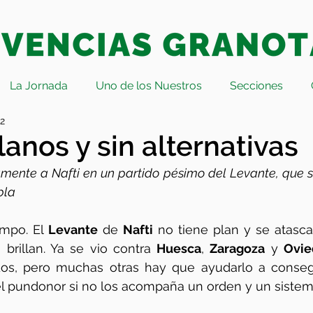
La Jornada
Uno de los Nuestros
Secciones
22
lanos y sin alternativas
amente a Nafti en un partido pésimo del Levante, que s
bla
mpo. El 
Levante
 de 
Nafti
 no tiene plan y se atasca
 brillan. Ya se vio contra 
Huesca
, 
Zaragoza
 y 
Ovi
dos, pero muchas otras hay que ayudarlo a consegu
 el pundonor si no los acompaña un orden y un sistem