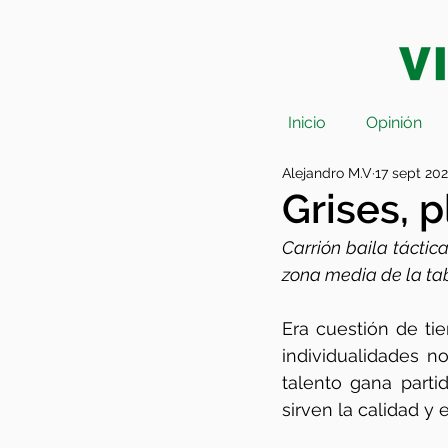
Inicio
Opinión
Alejandro M.V
17 sept 20
Grises, p
Carrión baila táctic
zona media de la ta
Era cuestión de tie
individualidades no
talento gana parti
sirven la calidad y