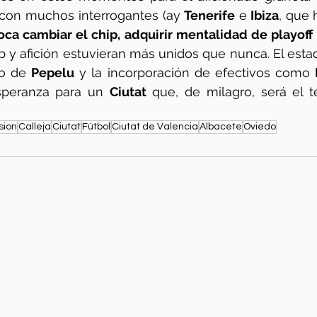
con muchos interrogantes (ay 
Tenerife
 e
 Ibiza
, que 
oca cambiar el chip, adquirir mentalidad de playoff 
b y afición estuvieran más unidos que nunca. El esta
go de 
Pepelu
 y la incorporación de efectivos como 
peranza para un 
Ciutat 
que, de milagro, será el te
sion
Calleja
Ciutat
Fútbol
Ciutat de Valencia
Albacete
Oviedo