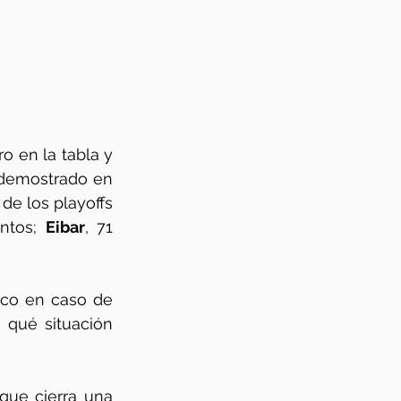
o en la tabla y 
. Y si algo ha demostrado en 
de los playoffs 
ntos; 
Eibar
, 71 
ico en caso de 
 qué situación 
ue cierra una 