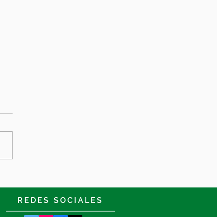
uena racha del Levante
a en el mejor momento
REDES SOCIALES