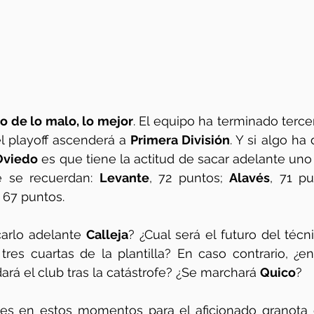
o de lo malo, lo mejor
. El equipo ha terminado tercer
l playoff ascenderá a 
Primera División
Oviedo
 es que tiene la actitud de sacar adelante uno 
 se recuerdan: 
Levante
, 72 puntos; 
Alavés
, 71 pu
, 67 puntos. 
arlo adelante 
Calleja
? ¿Cual será el futuro del técn
res cuartas de la plantilla? En caso contrario, ¿en
á el club tras la catástrofe? ¿Se marchará 
Quico
? 
les en estos momentos para el aficionado granota q