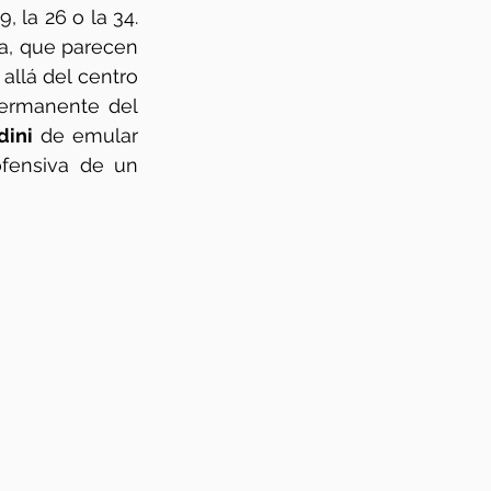
 la 26 o la 34. 
a, que parecen 
allá del centro 
ermanente del 
dini
 de emular 
ofensiva de un 