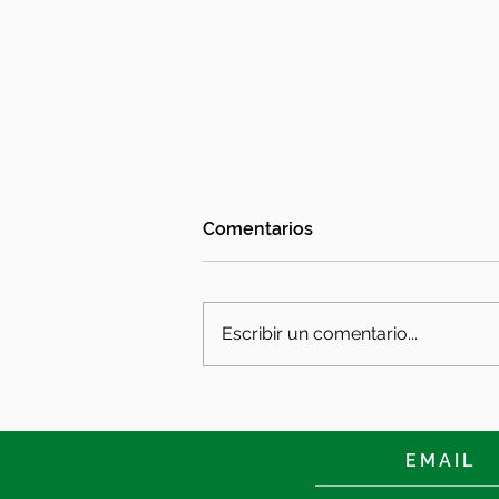
Comentarios
Escribir un comentario...
El Levante, máximo
goleador de Segunda con
trece anotadores
EMAIL