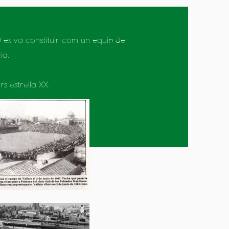
 es va constituir com un equip de
ia.
 estrella XX.