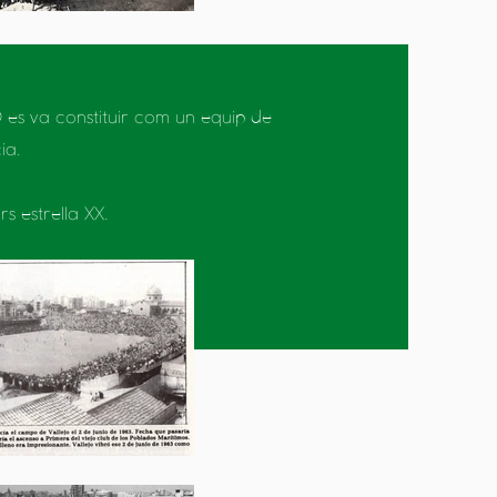
 es va constituir com un equip de
ia.
 estrella XX.