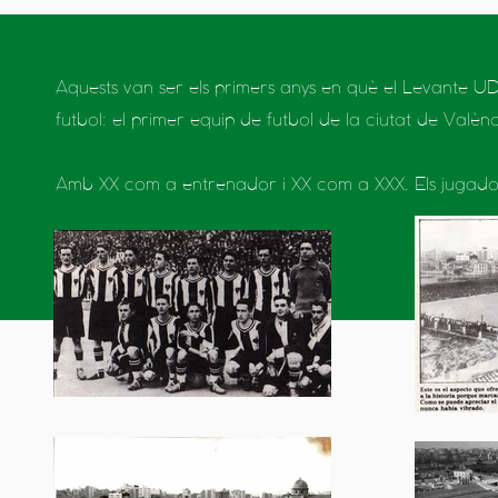
Aquests van ser els primers anys en què el Levante UD
futbol: el primer equip de futbol de la ciutat de Valènc
Amb XX com a entrenador i XX com a XXX. Els jugadors