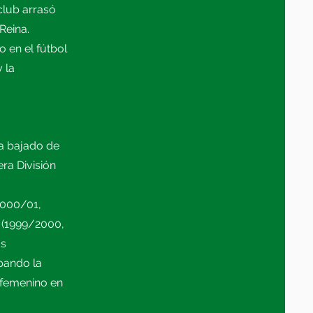
club arrasó
Reina.
 en el fútbol
 la
a bajado de
era División
2000/01,
(1999/2000,
os
pando la
l femenino en