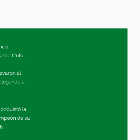
ncia,
ndo título,
evaron al
 llegando a
onquistó la
campeón de su
ds