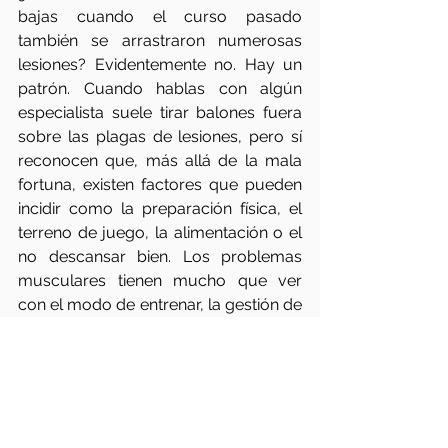
bajas cuando el curso pasado 
también se arrastraron numerosas 
lesiones? Evidentemente no. Hay un 
patrón. Cuando hablas con algún 
especialista suele tirar balones fuera 
sobre las plagas de lesiones, pero sí 
reconocen que, más allá de la mala 
fortuna, existen factores que pueden 
incidir como la preparación física, el 
terreno de juego, la alimentación o el 
no descansar bien. Los problemas 
musculares tienen mucho que ver 
con el modo de entrenar, la gestión de 
esfuerzos o la mala recuperación 
después de una lesión. Algo habrá 
que hacer al respecto. Tendrán que 
hacérselo mirar. Como tantas otras 
cosas. 
O no
.