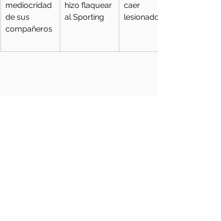
mediocridad 
hizo flaquear 
caer 
de sus 
al Sporting
lesionado
compañeros 
Levante UD
Segunda Division
Real Sporting
La jornada