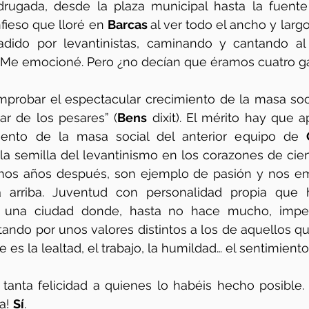
rugada, desde la plaza municipal hasta la fuente 
fieso que lloré en 
Barcas 
al ver todo el ancho y largo 
nvadido por levantinistas, caminando y cantando al
”. Me emocioné. Pero ¿no decían que éramos cuatro g
obar el espectacular crecimiento de la masa socia
ar de los pesares” (
Bens
 dixit). El mérito hay que a
miento de la masa social del anterior equipo de 
a semilla del levantinismo en los corazones de cien
unos años después, son ejemplo de pasión y nos em
a arriba. Juventud con personalidad propia que h
n una ciudad donde, hasta no hace mucho, impera
ando por unos valores distintos a los de aquellos que 
es la lealtad, el trabajo, la humildad… el sentimiento
 tanta felicidad a quienes lo habéis hecho posible.
a! 
Sí
.        