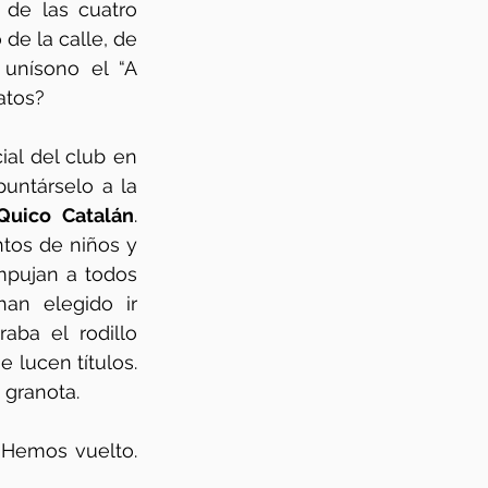
de las cuatro 
de la calle, de 
 unísono el “A 
atos? 
l del club en 
puntárselo a la 
Quico Catalán
. 
tos de niños y 
pujan a todos 
an elegido ir 
ba el rodillo 
lucen títulos. 
 granota. 
 Hemos vuelto. 