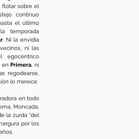
flotar sobre el 
stejo continuo 
asta el último 
la temporada 
ar
. Ni la envidia 
ecinos, ni las 
tonterías del egocéntrico 
 en 
Primera
, ni 
r, regodearse, 
agradecer y seguir celebrando nuestro sexto ascenso a Primera. La ocasión lo merece. 
radora en todo 
erna, Moncada, 
 la zurda “del 
margura por los 
años. 