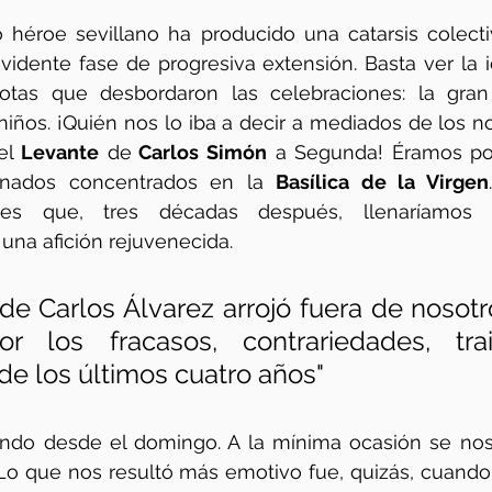
 héroe sevillano ha producido una catarsis colecti
vidente fase de progresiva extensión. Basta ver la id
otas que desbordaron las celebraciones: la gran
 niños. ¡Quién nos lo iba a decir a mediados de los n
el 
Levante
 de
 Carlos Simón
 a Segunda! Éramos po
onados concentrados en la 
Basílica de la Virgen
ces que, tres décadas después, llenaríamos
 una afición rejuvenecida.
de Carlos Álvarez arrojó fuera de nosotro
r los fracasos, contrariedades, trai
de los últimos cuatro años"
ndo desde el domingo. A la mínima ocasión se nos 
. Lo que nos resultó más emotivo fue, quizás, cuand