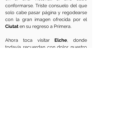
conformarse. Triste consuelo del que 
solo cabe pasar página y regodearse 
con la gran imagen ofrecida por el 
Ciutat 
en su regreso a Primera.  
Ahora toca visitar 
Elche
, donde 
todavía recuerdan con dolor nuestro 
último enfrentamiento. Empezar a 
sumar puntos ayudaría mucho para 
cimentar la definitiva construcción del 
equipo. 
O no
.
Carlos Álvarez
Elche
Girona
Barcelona
Vitoria
Opinión
Ver todo
Entradas relacionadas