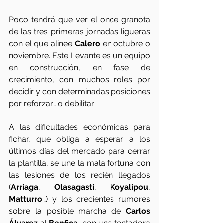
Poco tendrá que ver el once granota 
de las tres primeras jornadas ligueras 
con el que alinee 
Calero
 en octubre o 
noviembre. Este Levante es un equipo 
en construcción, en fase de 
crecimiento, con muchos roles por 
decidir y con determinadas posiciones 
por reforzar… o debilitar.  
A las dificultades económicas para 
fichar, que obliga a esperar a los 
últimos días del mercado para cerrar 
la plantilla, se une la mala fortuna con 
las lesiones de los recién llegados 
(
Arriaga
, 
Olasagasti
, 
Koyalipou
, 
Matturro
…) y los crecientes rumores 
sobre la posible marcha de 
Carlos 
Álvarez
 al 
Benfica
, con una tentadora 