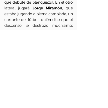
que debute de blanquiazul. En el otro 
lateral jugará 
Jorge Miramón
, que 
estaba jugando a pierna cambiada, un 
currante del fútbol, quién dice que el 
descenso le destrozó muchísimo: 
“Incluso cuando volví al Ciutat de 
València con el 
Leganés
, estaba un 
poco noqueado. No era consciente de 
que estaba en otro club y de que 
todo había pasado”. 
La jornada
Ver todo
Entradas relacionadas