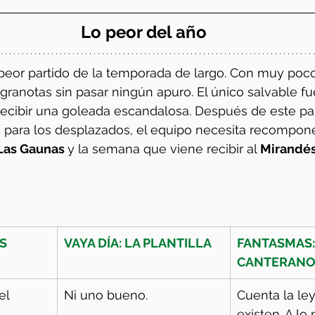
Lo peor del año
peor partido de la temporada de largo. Con muy poco
 granotas sin pasar ningún apuro. El único salvable f
recibir una goleada escandalosa. Después de este par
o para los desplazados, el equipo necesita recomponer
Las Gaunas 
y la semana que viene recibir al 
Mirandés
S
VAYA DÍA: LA PLANTILLA
FANTASMAS:
CANTERANO
el 
Ni uno bueno. 
Cuenta la le
existen. A lo