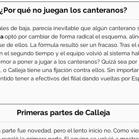
¿Por qué no juegan los canteranos?
les de baja, parecía inevitable que algún canterano sa
a 
optó por cambiar de forma radical el esquema, alin
se de ellos. La fórmula resultó ser un fracaso. Tras el
en el segundo tiempo y el equipo volvió al sistema hab
mor a poner a jugar a los canteranos? Quizá sea por l
so, o Calleja tiene una fijación contra ellos. Sin importa
tido tener a efectivos del filial dando vueltas por Es
Primeras partes de Calleja
parte fue novedad, pero el lento inicio no. Como vi
 
regaló la primera parte. El equipo se volvió a mostra