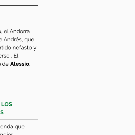
, el Andorra 
ue Andrés, que 
tido nefasto y 
se . El 
 
de 
Alessio
.
 LOS 
S
yenda que 
 mejor 