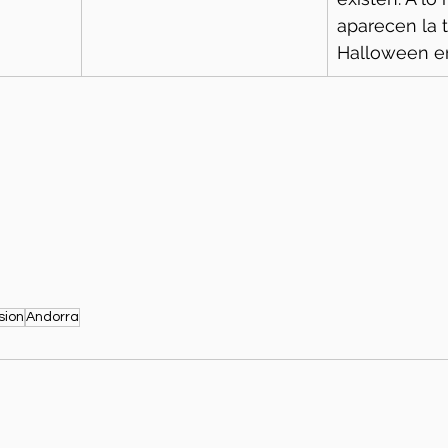
aparecen la 
Halloween e
sion
Andorra