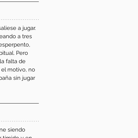
liese a jugar. 
eando a tres 
 esperpento, 
itual. Pero 
a falta de 
r el motivo, no 
paña sin jugar 
ene siendo 
r tímido y en 