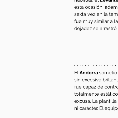
esta ocasión, ademá
sexta vez en la tem
fue muy similar a l
dejadez se arrastró
El 
Andorra 
sometió 
sin excesiva brilla
fue capaz de control
totalmente estático 
excusa. La plantill
ni carácter. El equi