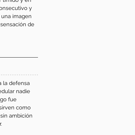
consecutivo y 
o una imagen 
 sensación de 
a la defensa 
edular nadie 
ego fue 
 sirven como 
 sin ambición 
.  