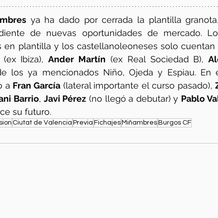
ambres
 ya ha dado por cerrada la plantilla granota
diente de nuevas oportunidades de mercado. Los 
 en plantilla y los castellanoleoneses solo cuentan c
 (ex Ibiza), 
Ander Martín
 (ex Real Sociedad B), 
Al
de los ya mencionados Niño, Ojeda y Espiau. En e
o a
 Fran García
 (lateral importante el curso pasado), 
ani Barrio
, 
Javi Pérez
 (no llegó a debutar) y 
Pablo Va
ce su futuro.
sion
Ciutat de Valencia
Previa
Fichajes
Miñambres
Burgos CF