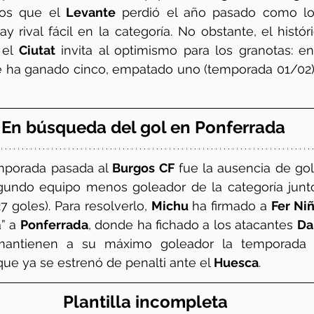
los que el 
Levante
 perdió el año pasado como loc
 rival fácil en la categoría. No obstante, el históri
el 
Ciutat
 invita al optimismo para los granotas: en 
te ha ganado cinco, empatado uno (temporada 01/02) 
En búsqueda del gol en Ponferrada
emporada pasada al 
Burgos CF
 fue la ausencia de gol
gundo equipo menos goleador de la categoría junto 
 goles). Para resolverlo, 
Michu
 ha firmado a 
Fer Ni
” a 
Ponferrada
, donde ha fichado a los atacantes 
Da
mantienen a su máximo goleador la temporada 
 que ya se estrenó de penalti ante el 
Huesca
.
 Plantilla incompleta