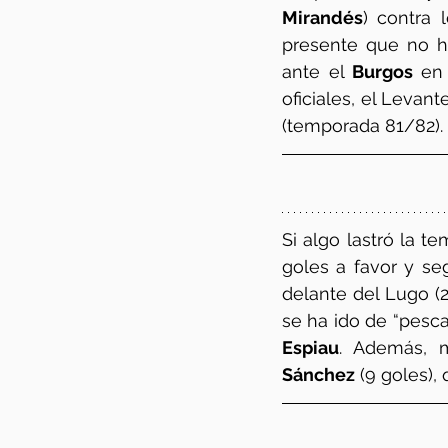
Mirandés
) contra 
presente que no hay
ante el 
Burgos 
en 
oficiales, el Levan
(temporada 81/82).
Si algo lastró la t
goles a favor y se
delante del Lugo (27
se ha ido de “pesca
Espiau
. Además, 
Sánchez
 (9 goles),