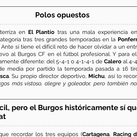
Polos opuestos
terriza en 
El Plantío
 tras una mala experiencia e
ategoría tras tres grandes temporadas en la 
Ponfer
 Ante sí tiene el difícil reto de hacer olvidar a un en
vo al Burgos CF en el fútbol profesional. Y para el
ente diferente: del 5-4-1 o 4-1-4-1 de 
Calero
de media por partido la temporada pasada a 16 tir
sca
. Su propio director deportivo, 
Michu
, así lo reco
gos más vistoso, alegre y goleador, pero también n
cil, pero el Burgos históricamente sí qu
at
ue recordar los tres equipos (
Cartagena
, 
Racing 