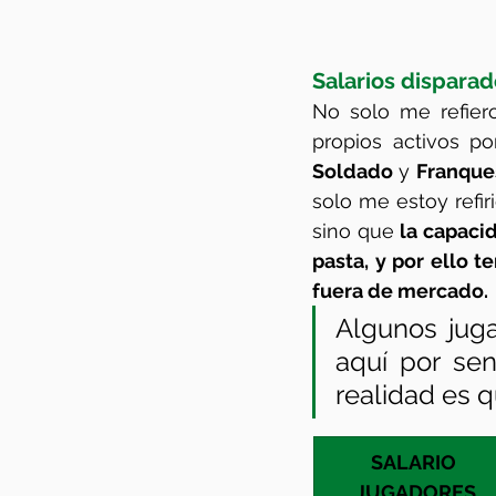
Salarios dispara
No solo me refier
Soldado
 y 
Franque
solo me estoy refir
sino que 
la capacid
pasta, y por ello 
fuera de mercado.
Algunos jug
aquí por sen
realidad es q
SALARIO 
JUGADORES