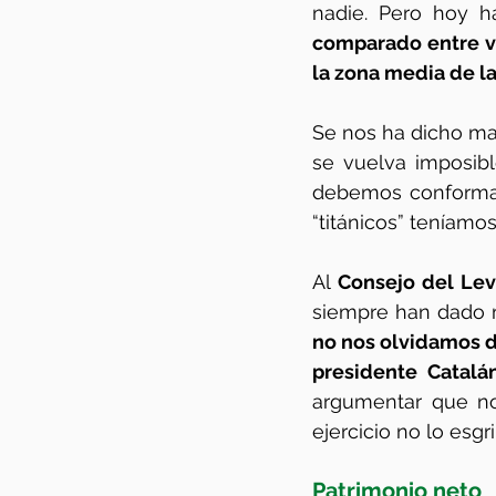
nadie. Pero hoy h
comparado entre v
la zona media de la 
Se nos ha dicho m
se vuelva imposibl
debemos conformar
“titánicos” teníamo
Al 
Consejo del Le
siempre han dado m
no nos olvidamos de
presidente Catalá
argumentar que no
ejercicio no lo esg
Patrimonio neto