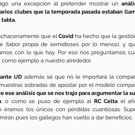
ago una excepción al pretender mostrar un 
análi
arios clubes que la temporada pasada estaban llam
tabla. 
achaconamente que el 
Covid 
ha hecho que la gestión
e (labor propia de semidioses por lo menos), y que
nos con lo que hay. Por eso nos preguntamos cuá
s como ejemplo a nuestro alrededor.
vante UD
 además sé que no le importará la compara
uestras sobradas de apostar por el modelo compar
 ese análisis que se nos trajo para argumentar la subi
n
, o como se puso de ejemplo al 
RC Celta
 el añ
 éramos los únicos con pérdidas cuantiosas. Sup
rimirán pues los gallegos han vuelto a dar beneficios.