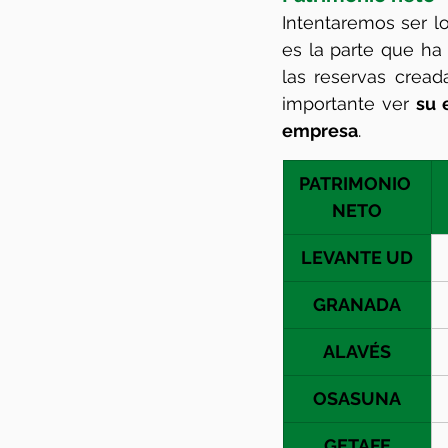
Intentaremos ser lo
es la parte que ha 
las reservas creada
importante ver 
su 
empresa
.
PATRIMONIO 
NETO
LEVANTE UD
GRANADA
ALAVÉS
OSASUNA
GETAFE