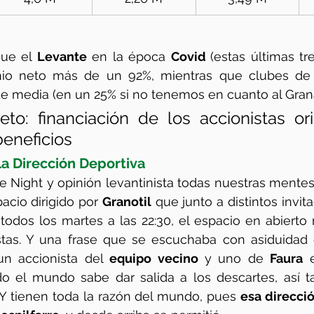
ue el 
Levante
 en la época 
Covid 
(estas últimas tr
nio neto más de un 92%, mientras que clubes de 
de media (en un 25% si no tenemos en cuanto al Gran
to: financiación de los accionistas orig
beneficios
 la Dirección Deportiva
acio dirigido por 
Granotil
 que junto a distintos invita
todos los martes a las 22:30, el espacio en abierto 
istas. Y una frase que se escuchaba con asiduidad 
un accionista del 
equipo vecino
 y uno de 
Faura
 
do el mundo sabe dar salida a los descartes, así t
. Y tienen toda la razón del mundo, pues 
esa direcció