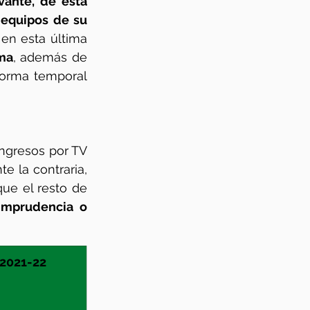
vante, de esta 
equipos de su 
 
en esta última 
ma
, además de 
forma temporal 
ngresos por TV 
 la contraria, 
ue el resto de 
imprudencia o 
2021-22