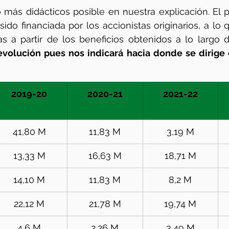
 más didácticos posible en nuestra explicación. El p
sido financiada por los accionistas originarios, a lo 
s a partir de los beneficios obtenidos a lo largo d
evolución pues nos indicará hacia donde se dirige e
2019-20
2020-21
2021-22
41,80 M
11,83 M
3,19 M
13,33 M
16,63 M
18,71 M
14,10 M
11,83 M
8,2 M
22,12 M
21,78 M
19,74 M
4,6 M
2,26 M
3,49 M