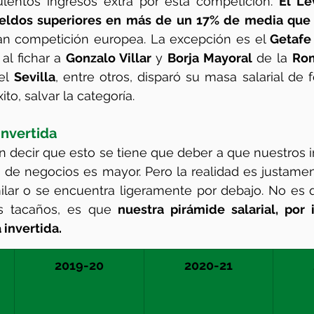
lentos ingresos extra por esta competición. 
El Le
ueldos superiores en más de un 17% de media que 
an competición europea. La excepción es el 
Getafe
l fichar a 
Gonzalo Villar
 y 
Borja Mayoral
 de la 
Ro
el 
Sevilla
, entre otros, disparó su masa salarial de 
ito, salvar la categoría.
invertida
decir que esto se tiene que deber a que nuestros i
a de negocios es mayor. Pero la realidad es justamente
lar o se encuentra ligeramente por debajo. No es q
s tacaños, es que 
nuestra pirámide salarial, por 
 invertida.
2019-20
2020-21