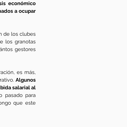
sis económico 
ados a ocupar 
 de los clubes 
 los granotas 
ntos gestores 
ción, es más, 
ativo. 
Algunos 
da salarial al 
o pasado para 
ongo que este 