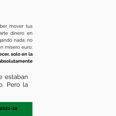
ber mover tus 
propios activos por el mercado; no solo me estoy refiriendo a gastarte dinero en 
gando nada; no 
n mísero euro; 
cer, solo en la 
 absolutamente 
 estaban 
. Pero la 
2021-22