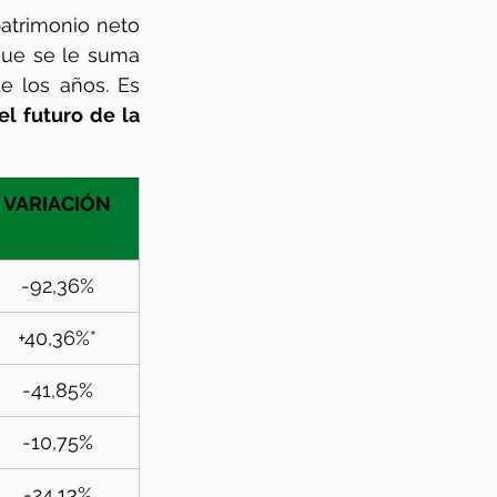
atrimonio neto 
que se le suma 
e los años. Es 
l futuro de la 
VARIACIÓN
-92,36%
+40,36%*
-41,85%
-10,75%
-24,13%