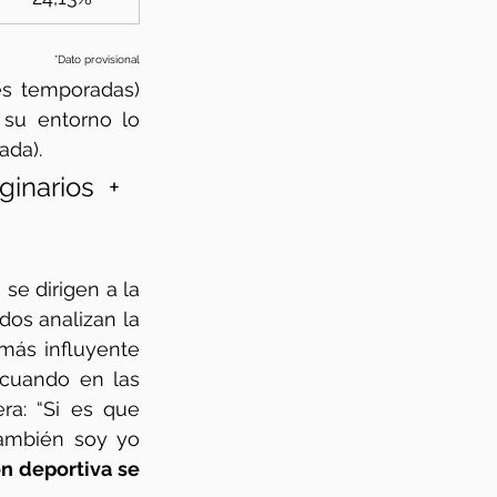
*Dato provisional
es temporadas) 
su entorno lo 
ada).
inarios + 
Si hablamos de Late Night y opinión levantinista todas nuestras mentes se dirigen a la 
dos analizan la 
más influyente 
cuando en las 
era: “Si es que 
ambién soy yo 
n deportiva se 