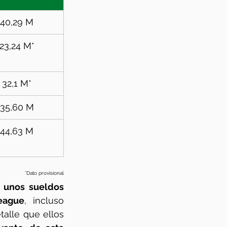
40,29 M
23,24 M*
32,1 M*
35,60 M
44,63 M
*Dato provisional
 unos sueldos 
eague
, incluso 
alle que ellos 