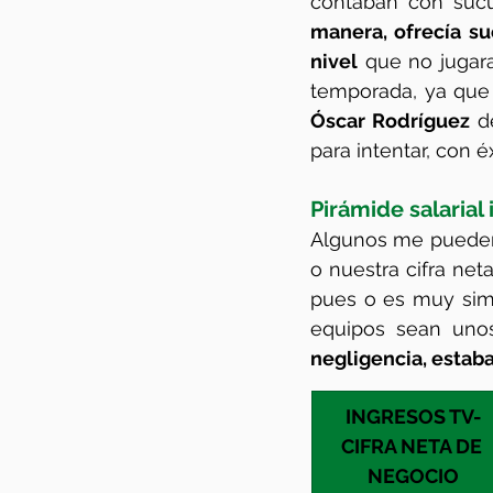
contaban con sucu
manera, ofrecía s
nivel
 que no jugar
temporada, ya que a
Óscar Rodríguez
 d
para intentar, con éx
Pirámide salarial 
Algunos me pueden 
o nuestra cifra net
pues o es muy simi
equipos sean uno
negligencia, estaba
INGRESOS TV-
CIFRA NETA DE 
NEGOCIO